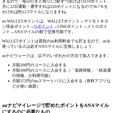
きるので、毎日行きと帰りに1駅ずつ歩けば1日10ポイント、
月に22日通勤・通学すれば220ポイントになるので56.7％を
かければ約12.5マイルになりますね。
au WALLETポイントは、WALLETポイント→マツモトキヨ
シ現金ポイント→
Gポイント
→LINEポイント→メトロポイ
ント→ANAマイルの順で交換可能です。
WALLETポイントは普段のau利用料金でも貯まるので、auを
使っている人は必ずANAマイルに交換しましょう。
auナビウォークは、以下のいずれかの方法で加入できます。
月額200円のコースに入会する
月額300円のコースに入会する（「道路情報」「鉄道運
行情報」が利用可能）
月額372円のauスマートパスに入会する（有料アプリな
どが使い放題）
auナビマイレージで貯めたポイントをANAマイル
にするのに必要なもの