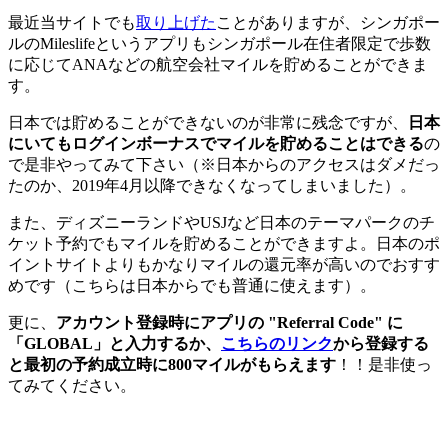
最近当サイトでも
取り上げた
ことがありますが、シンガポー
ルのMileslifeというアプリもシンガポール在住者限定で歩数
に応じてANAなどの航空会社マイルを貯めることができま
す。
日本では貯めることができないのが非常に残念ですが、
日本
にいてもログインボーナスでマイルを貯めることはできる
の
で是非やってみて下さい（※日本からのアクセスはダメだっ
たのか、2019年4月以降できなくなってしまいました）。
また、ディズニーランドやUSJなど日本のテーマパークのチ
ケット予約でもマイルを貯めることができますよ。日本のポ
イントサイトよりもかなりマイルの還元率が高いのでおすす
めです（こちらは日本からでも普通に使えます）。
更に、
アカウント登録時にアプリの "Referral Code" に
「GLOBAL」と入力するか、
こちらのリンク
から登録する
と最初の予約成立時に800マイルがもらえます
！！是非使っ
てみてください。