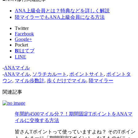
ANA上級会員とは？特典などを詳しく解説
陸マイラーでもANA上級会員になる方法
Twitter
Facebook
Google+
Pocket
B!
はてブ
LINE
-
ANAマイル
-
ANAマイル
,
ソラチカルート
,
ポイントサイト
,
ポイントタ
ウン
,
マイル歩数計
,
歩くだけでマイル
,
陸マイラー
関連記事
年間約4500マイル分？！期間固定TポイントをANAマ
イルに交換する方法
皆さんTポイントって使っていますよね？ そのTポイン