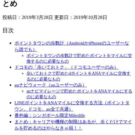
とめ
投稿日：2019年3月28日 更新日：
2019年10月28日
目次
ポイントタウンの歩数計（AndroidかiPhoneのユーザーな
ら誰でも）
ポイントタウンの歩数計で貯めたポイントをマイルに交
換するのに必要なもの
ドコモの「歩いておトク」（ドコモユーザーのみ）
歩いておトクで貯めたdポイントをANAマイルに交換す
るのに必要なもの
auナビウォーク（auユーザーのみ）
auナビマイレージで貯めたポイントをANAマイルにする
のに必要なもの
LINEポイントをANAマイルに交換する方法（ポイントタ
ウン、ドコモ、au全て共通）
番外編：シンガポール限定Mileslife
まとめ：キャリアや機種の制限はあるが、歩くだけでマイ
ルを貯めるのはやらなきゃ損！！