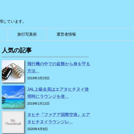
用しています。
旅行写真術
運営者情報
人気の記事
飛行機の中での盗難から身を守る
方法...
2019年3月23日
JAL上級会員はエアタヒチヌイ使
用時にラウンジを使...
2019年2月12日
タヒチ『ファアア国際空港』エア
タヒチヌイラウンジレ...
2020年4月8日