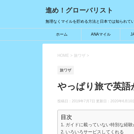
進め！グローバリスト
無理なくマイルを貯める方法と日本では知られて
ホーム
ANAマイル
J
HOME
>
旅ワザ
>
旅ワザ
やっぱり旅で英語
投稿日：2019年7月7日 更新日：
2020年6月10
目次
ガイドに載っていない特別な経験
いろいろサービスしてくれる