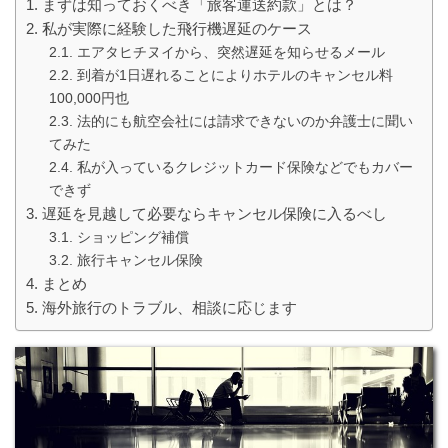
まずは知っておくべき「旅客運送約款」とは？
私が実際に経験した飛行機遅延のケース
エアタヒチヌイから、突然遅延を知らせるメール
到着が1日遅れることによりホテルのキャンセル料
100,000円也
法的にも航空会社には請求できないのか弁護士に聞い
てみた
私が入っているクレジットカード保険などでもカバー
できず
遅延を見越して必要ならキャンセル保険に入るべし
ショッピング補償
旅行キャンセル保険
まとめ
海外旅行のトラブル、相談に応じます