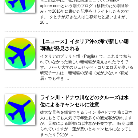
※この記事は、私が以前運営していたworld-
xplorer.comという別のブログ（移転のため削除済
み）で2016年に書いた記事をリライトしたもので
す。 タヒチが好きな人はご存知だと思いますが、
20 …
【ニュース】イタリア沖の海で新しい珊
瑚礁が発見される
イタリアのプッリャ州（Puglia）で、これまで知ら
れていなかった新しい珊瑚礁が発見されたそうで
す。 バーリ大学のジュゼッペ・コリエロ氏が率いる
研究チームは、珊瑚礁の深場（光が少ない中有光
層）でも生き …
ライン川・ドナウ川などのクルーズは水
位によるキャンセルに注意
雄大な景色を鑑賞できるライン川やドナウ川は日本
人にもとても人気で毎年数多くの観光客が訪れます
が、天候による影響には注意が必要です。 時期は限
られていますが、運が悪いとキャンセルになってし
まったり予定が …