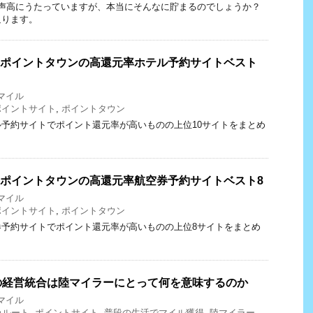
まると声高にうたっていますが、本当にそんなに貯まるのでしょうか？
迫ります。
在】ポイントタウンの高還元率ホテル予約サイトベスト
Aマイル
ポイントサイト
,
ポイントタウン
予約サイトでポイント還元率が高いものの上位10サイトをまとめ
在】ポイントタウンの高還元率航空券予約サイトベスト8
Aマイル
ポイントサイト
,
ポイントタウン
券予約サイトでポイント還元率が高いものの上位8サイトをまとめ
の経営統合は陸マイラーにとって何を意味するのか
Aマイル
カルート
,
ポイントサイト
,
普段の生活でマイル獲得
,
陸マイラー