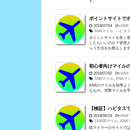
す。
ポイントサイトで
2019/07/04
-
AN
ANAマイル
,
ハピタ
ポイントサイトを長く
したらいいのか？管理
らう方法をお教えしま
初心者向けマイル
2019/07/02
-
AN
ANAマイル
,
ANAマ
ANAのマイルを効率よ
なもの、実際マイルを
【検証】ハピタスで
2019/06/19
-
AN
216000マイル
,
AN
陸マイラーのサイトで