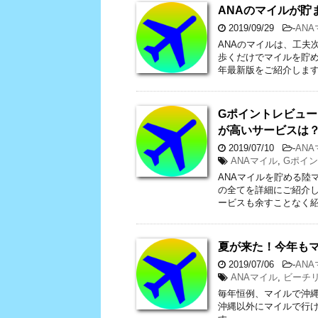
ANAのマイルが貯ま
2019/09/29
-
AN
ANAのマイルは、工夫
歩くだけでマイルを貯め
年最新版をご紹介します
Gポイントレビュ
が高いサービスは
2019/07/10
-
AN
ANAマイル
,
Gポイ
ANAマイルを貯める陸
の全てを詳細にご紹介
ービスも余すことなく
夏が来た！今年も
2019/07/06
-
AN
ANAマイル
,
ビーチ
毎年恒例、マイルで沖
沖縄以外にマイルで行け