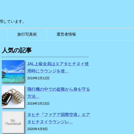
用しています。
旅行写真術
運営者情報
人気の記事
JAL上級会員はエアタヒチヌイ使
用時にラウンジを使...
2019年2月12日
飛行機の中での盗難から身を守る
方法...
2019年3月23日
タヒチ『ファアア国際空港』エア
タヒチヌイラウンジレ...
2020年4月8日