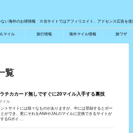
いない海外のお得情報 ※当サイトではアフィリエイト、アドセンス広告を使
ALマイル
旅行情報
海外マイル情報
旅ワザ
 一覧
ラチカカード無しですぐに20マイル入手する裏技
Aマイル
イントサイトには様々なものがありますが、中には登録するとボー
とができ、更にそれをANAやJALのマイルに交換できるサイトが
するGポイ …