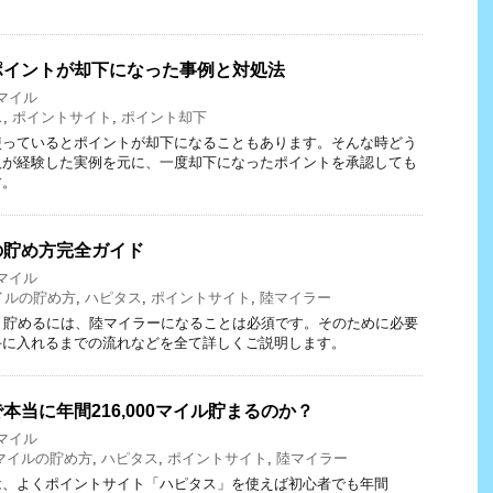
ポイントが却下になった事例と対処法
Aマイル
ス
,
ポイントサイト
,
ポイント却下
使っているとポイントが却下になることもあります。そんな時どう
人が経験した実例を元に、一度却下になったポイントを承認しても
す。
の貯め方完全ガイド
Aマイル
イルの貯め方
,
ハピタス
,
ポイントサイト
,
陸マイラー
く貯めるには、陸マイラーになることは必須です。そのために必要
手に入れるまでの流れなどを全て詳しくご説明します。
本当に年間216,000マイル貯まるのか？
Aマイル
Aマイルの貯め方
,
ハピタス
,
ポイントサイト
,
陸マイラー
は、よくポイントサイト「ハピタス」を使えば初心者でも年間