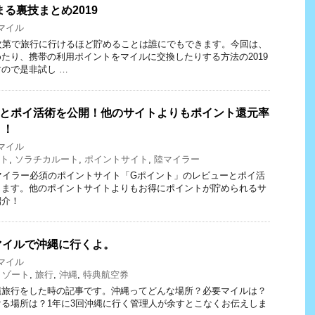
る裏技まとめ2019
Aマイル
次第で旅行に行けるほど貯めることは誰にでもできます。今回は、
たり、携帯の利用ポイントをマイルに交換したりする方法の2019
ので是非試し …
ーとポイ活術を公開！他のサイトよりもポイント還元率
？！
Aマイル
ント
,
ソラチカルート
,
ポイントサイト
,
陸マイラー
マイラー必須のポイントサイト「Gポイント」のレビューとポイ活
します。他のポイントサイトよりもお得にポイントが貯められるサ
紹介！
マイルで沖縄に行くよ。
Aマイル
リゾート
,
旅行
,
沖縄
,
特典航空券
縄旅行をした時の記事です。沖縄ってどんな場所？必要マイルは？
る場所は？1年に3回沖縄に行く管理人が余すとこなくお伝えしま