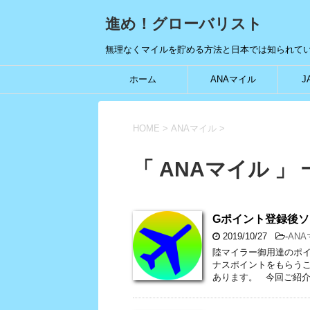
進め！グローバリスト
無理なくマイルを貯める方法と日本では知られて
ホーム
ANAマイル
J
HOME
>
ANAマイル
>
「 ANAマイル 」
Gポイント登録後ソ
2019/10/27
-
AN
陸マイラー御用達のポ
ナスポイントをもらうこ
あります。 今回ご紹介