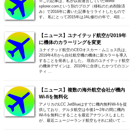
※この記事は、私が以前運営していたworld-
xplorer.comという別のブログ（移転のため削除済
み）で2016年に書いた記事をリライトしたもので
す。 私にとって2015年はJAL修行の年で、4回 …
【ニュース】ユナイテッド航空が2019年
に機体のカラーリングを変更
ユナイテッド航空のCEOオスカー・ムニョス氏は、
2019年4月から自社航空機の機体に新カラーを導入
することを発表しました。 現在のユナイテッド航空
の機体デザインは、2010年に合併したかつてのコン
ティ …
【ニュース】複数の海外航空会社が機内
Wi-fiを無料化
アメリカのLCC JetBlueはすでに機内無料Wi-fiを提
供しており、デルタ航空は今後1〜2年の間に機内
Wi-fiを無料にすることを最近アナウンスしました
が、最近ニュージーランド航空もそれに続いて …