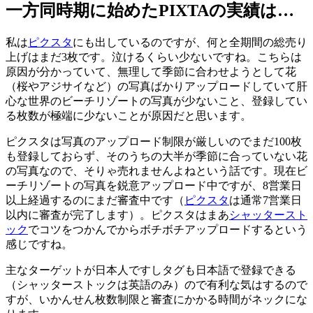
一方同時期に始めたPIXTAの実績は…
私は
ピクスタ
にも出しているのですが、何と全期間の総売り
上げはまだ3枚です。泣けるくらい少ないですね。こちらは
原因が分かっていて、無理して季節に合わせようとして花
（桜やアジサイなど）の写真ばかりアップロードしていて肝
心な世界のビーチリゾートの写真が少ないこと、登録してい
る枚数が極端に少ないことが原因だと思います。
ピクスタは写真のアップロード制限が厳しいのでまだ100枚
も登録しておらず、そのうちの大半が季節に合っていない花
の写真なので、そりゃ売れませんよねという話です。現在ビ
ーチリゾートの写真を鋭意アップロード中ですが、8営業日
以上経過するのにまだ審査中です（
ピクスタ
は通常7営業日
以内に審査が完了します）。ピクスタはまあ
シャッタースト
ック
でコツをつかんでからボチボチアップロードするという
感じですね。
主なターゲットが日本人ですしタグも日本語で登録できる
（シャッターストックは英語のみ）ので有利な気はするので
すが、いかんせん枚数制限と審査にかかる時間がネックにな