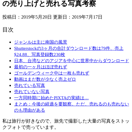
の売り上げと売れる写真考察
投稿日：2019年5月20日 更新日：
2019年7月17日
目次
ジャンルは主に南国の風景
Shutterstockの3ヶ月の合計ダウンロード数は79件、売上
$24.88、写真登録数230枚
日本、台湾などのアジアを中心に世界中からダウンロード
最初の一ヶ月はほぼ売れず
ゴールデンウィーク中は一枚も売れず
動画はまだ数が少なく売上ゼロ
売れている写真
売れていない写真
一方同時期に始めたPIXTAの実績は…
まとめ：今後の経過を要観察。ただ、売れるのも売れない
のも理由がある
私は旅行が好きなので、旅先で撮影した大量の写真をストッ
クフォトで売っています。