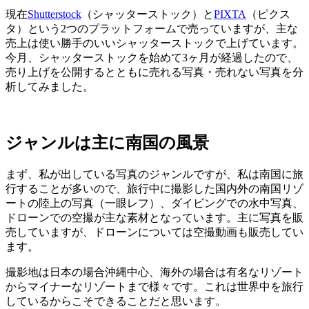
現在
Shutterstock
（シャッターストック）と
PIXTA
（ピクス
タ）という2つのプラットフォームで売っていますが、主な
売上は使い勝手のいいシャッターストックで上げています。
今月、シャッターストックを始めて3ヶ月が経過したので、
売り上げを公開するとともに売れる写真・売れない写真を分
析してみました。
ジャンルは主に南国の風景
まず、私が出している写真のジャンルですが、私は南国に旅
行することが多いので、旅行中に撮影した国内外の南国リゾ
ートの陸上の写真（一眼レフ）、ダイビングでの水中写真、
ドローンでの空撮が主な素材となっています。主に写真を販
売していますが、ドローンについては空撮動画も販売してい
ます。
撮影地は日本の場合沖縄中心、海外の場合は有名なリゾート
からマイナーなリゾートまで様々です。これは世界中を旅行
しているからこそできることだと思います。