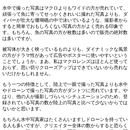
水中で撮った写真はマクロよりもワイドの方が売れていて、
頑張って魚に寄ってせっかくきれいに撮れた写真よりも、ダ
イバーが壮大な珊瑚礁の中で泳いでいるような、撮影者から
すると簡単でおもしろくない写真の方がよく売れる印象で
す。もちろん、魚の写真の方が枚数は多いので販売の絶対数
は多いですが。
被写体が大きく映っているものよりも、ダイナミックな風景
の方がドラマ性があって広告やポスターに使いやすいという
ことでしょうか。まあ、私はマクロレンズはほとんど使って
おらず、思い切りクローズアップはできていないから売れな
いだけかもしれません。
もう一つの特徴として、陸上で一眼で撮った写真よりも水中
やドローンで撮った写真の方がダントツに売れています。や
はり、他の人が撮影しづらいいシチュエーションのため、登
録されている写真の数が陸上の写真と比べて少ないからでは
ないかと思います。
もちろん水中写真家はたくさんいますしドローンを持ってい
る人も多いですが、クリエイター全体の数からすると恐らく