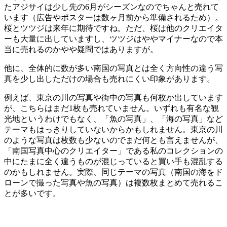
たアジサイは少し先の6月がシーズンなのでちゃんと売れて
います（広告やポスターは数ヶ月前から準備されるため）。
桜とツツジは来年に期待ですね。ただ、桜は他のクリエイタ
ーも大量に出していますし、ツツジはややマイナーなので本
当に売れるのかやや疑問ではありますが。
他に、全体的に数が多い南国の写真とは全く方向性の違う写
真を少し出しただけの場合も売れにくい印象があります。
例えば、東京の川の写真や街中の写真も何枚か出しています
が、こちらはまだ1枚も売れていません。いずれも有名な観
光地というわけでもなく、「魚の写真」、「海の写真」など
テーマもはっきりしていないからかもしれません。東京の川
のような写真は枚数も少ないのでまだ何とも言えませんが、
「南国写真中心のクリエイター」である私のコレクションの
中にたまに全く違うものが混じっていると買い手も混乱する
のかもしれません。実際、同じテーマの写真（南国の海をド
ローンで撮った写真や魚の写真）は複数枚まとめて売れるこ
とが多いです。