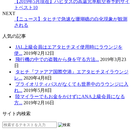
【2019年5月現在】ハピタスの高還元率航空券予約サイ
トベスト10
NEXT
【ニュース】タヒチで急速な珊瑚礁の白化現象が観測
される
人気の記事
JAL上級会員はエアタヒチヌイ使用時にラウンジを
使...
2019年2月12日
飛行機の中での盗難から身を守る方法...
2019年3月23
日
タヒチ『ファアア国際空港』エアタヒチヌイラウンジ
レ...
2020年4月8日
プライオリティパスがなくても世界中のラウンジに入
れ...
2019年5月8日
陸マイラーでもお金をかけずにANA上級会員になる
方...
2019年2月16日
サイト内検索