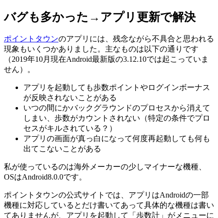
バグも多かった→アプリ更新で解決
ポイントタウン
のアプリには、残念ながら不具合と思われる
現象もいくつかありました。主なものは以下の通りです
（2019年10月現在Android最新版の3.12.10では起こっていま
せん）。
アプリを起動しても歩数ポイントやログインボーナス
が反映されないことがある
いつの間にかバックグラウンドのプロセスから消えて
しまい、歩数がカウントされない（特定の条件でプロ
セスがキルされている？）
アプリの画面が真っ白になって何度再起動しても何も
出てこないことがある
私が使っているのは海外メーカーの少しマイナーな機種、
OSはAndroid8.0.0です。
ポイントタウンの公式サイトでは、アプリはAndroidの一部
機種に対応しているとだけ書いてあって具体的な機種は書い
てありませんが、アプリを起動して「歩数計」がメニューに