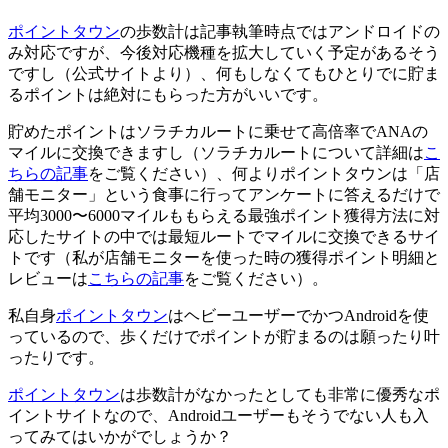
ポイントタウン
の歩数計は記事執筆時点ではアンドロイドの
み対応ですが、今後対応機種を拡大していく予定があるそう
ですし（公式サイトより）、何もしなくてもひとりでに貯ま
るポイントは絶対にもらった方がいいです。
貯めたポイントはソラチカルートに乗せて高倍率でANAの
マイルに交換できますし（ソラチカルートについて詳細は
こ
ちらの記事
をご覧ください）、何よりポイントタウンは「店
舗モニター」という食事に行ってアンケートに答えるだけで
平均3000〜6000マイルももらえる最強ポイント獲得方法に対
応したサイトの中では最短ルートでマイルに交換できるサイ
トです（私が店舗モニターを使った時の獲得ポイント明細と
レビューは
こちらの記事
をご覧ください）。
私自身
ポイントタウン
はヘビーユーザーでかつAndroidを使
っているので、歩くだけでポイントが貯まるのは願ったり叶
ったりです。
ポイントタウン
は歩数計がなかったとしても非常に優秀なポ
イントサイトなので、Androidユーザーもそうでない人も入
ってみてはいかがでしょうか？