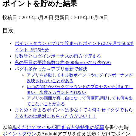
ポイントを貯めた結果
投稿日：2019年5月29日 更新日：
2019年10月28日
目次
ポイントタウンアプリで貯まったポイントは2ヶ月で506ポ
イント=約25円分
歩数計とログインボーナスの両方で貯まる
私の平日の平均歩数は約3500歩＝かなり少なめ
バグも多かった→アプリ更新で解決
アプリを起動しても歩数ポイントやログインボーナスが
反映されないことがある
いつの間にかバックグラウンドのプロセスから消えてし
まい、歩数がカウントされない
アプリの画面が真っ白になって何度再起動しても何も出
てこないことがある
まとめ：貯まるポイントは少なくても何もせずタダでもら
えるものは絶対にもらった方がいい！！
以前
歩くだけでマイルが貯まる方法特集の記事
を書いた時、
ポイントタウン
のAndroidアプリを使えば歩くだけでポイン