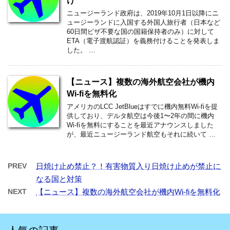
け
ニュージーランド政府は、2019年10月1日以降にニ
ュージーランドに入国する外国人旅行者（日本など
60日間ビザ不要な国の国籍保持者のみ）に対して
ETA（電子渡航認証）を義務付けることを発表しま
した。 …
【ニュース】複数の海外航空会社が機内
Wi-fiを無料化
アメリカのLCC JetBlueはすでに機内無料Wi-fiを提
供しており、デルタ航空は今後1〜2年の間に機内
Wi-fiを無料にすることを最近アナウンスしました
が、最近ニュージーランド航空もそれに続いて …
PREV
日焼け止め禁止？！有害物質入り日焼け止めが禁止に
なる国と対策
NEXT
【ニュース】複数の海外航空会社が機内Wi-fiを無料化