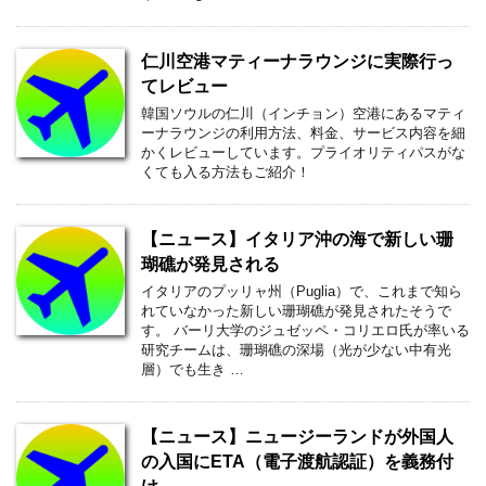
仁川空港マティーナラウンジに実際行っ
てレビュー
韓国ソウルの仁川（インチョン）空港にあるマティ
ーナラウンジの利用方法、料金、サービス内容を細
かくレビューしています。プライオリティパスがな
くても入る方法もご紹介！
【ニュース】イタリア沖の海で新しい珊
瑚礁が発見される
イタリアのプッリャ州（Puglia）で、これまで知ら
れていなかった新しい珊瑚礁が発見されたそうで
す。 バーリ大学のジュゼッペ・コリエロ氏が率いる
研究チームは、珊瑚礁の深場（光が少ない中有光
層）でも生き …
【ニュース】ニュージーランドが外国人
の入国にETA（電子渡航認証）を義務付