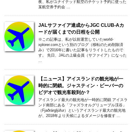
夜、私がユナイテッド航空のチケット予約に使った
某航空券予約会 …
JALサファイア達成からJGC CLUB-Aカ
ードが届くまでの日程を公開
※この記事は、私が以前運営していたworld-
xplorer.comという別のブログ（移転のため削除済
み）で2016年に書いた記事をリライトしたもので
す。 先日、JALの上級会員（サファイア）になった
…
【ニュース】アイスランドの観光地が一
時的に閉鎖。ジャスティン・ビーバーの
ビデオで観光客殺到か？
アイスランド最大の観光地が一時的に閉鎖 アイスラ
ンド南部にある「フャズラオルグリューブル渓谷」
（Fjaðrárgljúfur）というアイスランド最大の観光地
が、2018年より天候によるダメージを修復す …