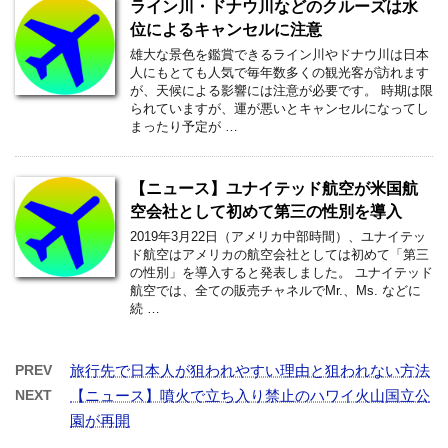
ライン川・ドナウ川などのクルーズは水
位によるキャンセルに注意
雄大な景色を鑑賞できるライン川やドナウ川は日本
人にもとても人気で毎年数多くの観光客が訪れます
が、天候による影響には注意が必要です。 時期は限
られていますが、運が悪いとキャンセルになってし
まったり予定が …
【ニュース】ユナイテッド航空が米国航
空会社として初めて第三の性別を導入
2019年3月22日（アメリカ中部時間）、ユナイテッ
ド航空はアメリカの航空会社としては初めて「第三
の性別」を導入すると発表しました。 ユナイテッド
航空では、全ての販売チャネルでMr.、Ms. などに
続 …
PREV
旅行先で日本人が狙われやすい理由と狙われない方法
NEXT
【ニュース】噴火で立ち入り禁止のハワイ火山国立公
園が再開