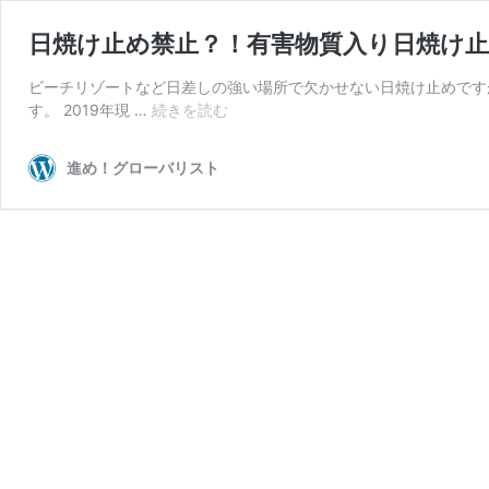
日焼け止め禁止？！有害物質入り日焼け
ビーチリゾートなど日差しの強い場所で欠かせない日焼け止めです
日
す。 2019年現 …
続きを読む
焼
け
進め！グローバリスト
止
め
禁
止？！
有
害
物
質
入
り
日
焼
け
止