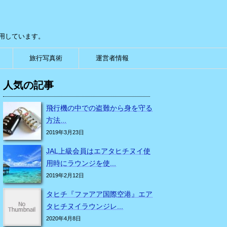
用しています。
旅行写真術
運営者情報
人気の記事
飛行機の中での盗難から身を守る
方法...
2019年3月23日
JAL上級会員はエアタヒチヌイ使
用時にラウンジを使...
2019年2月12日
タヒチ『ファアア国際空港』エア
タヒチヌイラウンジレ...
2020年4月8日