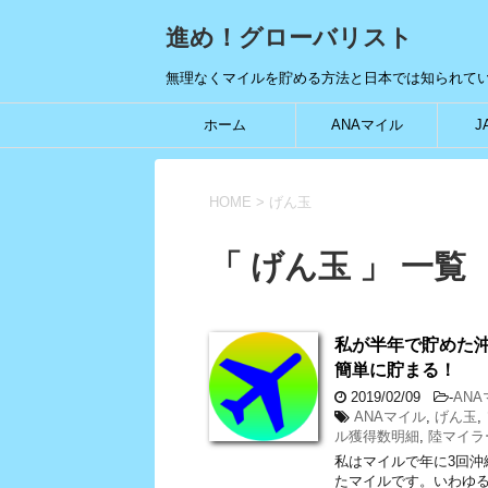
進め！グローバリスト
無理なくマイルを貯める方法と日本では知られて
ホーム
ANAマイル
J
HOME
>
げん玉
「 げん玉 」 一覧
私が半年で貯めた沖
簡単に貯まる！
2019/02/09
-
AN
ANAマイル
,
げん玉
,
ル獲得数明細
,
陸マイラ
私はマイルで年に3回
たマイルです。いわゆる