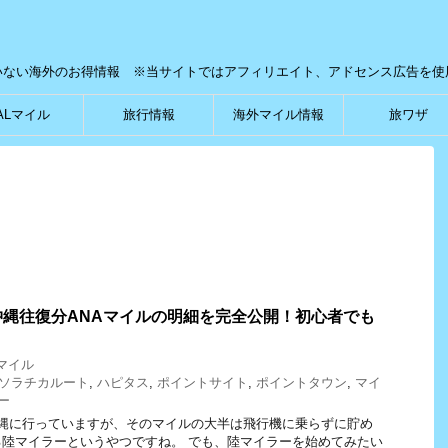
いない海外のお得情報 ※当サイトではアフィリエイト、アドセンス広告を使
ALマイル
旅行情報
海外マイル情報
旅ワザ
縄往復分ANAマイルの明細を完全公開！初心者でも
Aマイル
ソラチカルート
,
ハピタス
,
ポイントサイト
,
ポイントタウン
,
マイ
ー
沖縄に行っていますが、そのマイルの大半は飛行機に乗らずに貯め
陸マイラーというやつですね。 でも、陸マイラーを始めてみたい