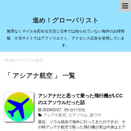
進め！グローバリスト
無理なくマイルを貯める方法と日本では知られていない海外のお得情
報 ※当サイトではアフィリエイト、アドセンス広告を使用していま
す。
HOME
>
アシアナ航空
「 アシアナ航空 」 一覧
アシアナだと思って乗った飛行機がLCC
のエアソウルだった話
2019/02/27
-
旅行情報
アシアナ航空
,
エアソウル
,
旅ワザ
最近、ソウル経由で海外に行ってきたのですが、そ
の時アシアナ航空で取った飛行機が実は中身はエア