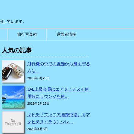
用しています。
旅行写真術
運営者情報
人気の記事
飛行機の中での盗難から身を守る
方法...
2019年3月23日
JAL上級会員はエアタヒチヌイ使
用時にラウンジを使...
2019年2月12日
タヒチ『ファアア国際空港』エア
タヒチヌイラウンジレ...
2020年4月8日