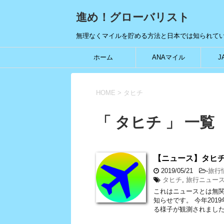
進め！グローバリスト
無理なくマイルを貯める方法と日本では知られて
ホーム
ANAマイル
J
HOME
>
タヒチ
「 タヒチ 」 一覧
【ニュース】タヒ
2019/05/21
-
旅行
タヒチ
,
旅行ニュー
これはニュースとは無関
知らせです。 今年20
る様子が観測されました