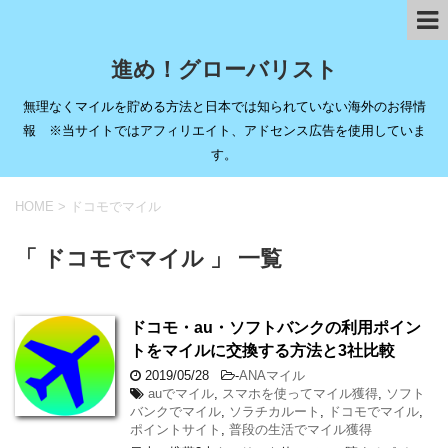
進め！グローバリスト
無理なくマイルを貯める方法と日本では知られていない海外のお得情
報 ※当サイトではアフィリエイト、アドセンス広告を使用していま
す。
HOME
>
ドコモでマイル
「 ドコモでマイル 」 一覧
ドコモ・au・ソフトバンクの利用ポイン
トをマイルに交換する方法と3社比較
2019/05/28
-
ANAマイル
auでマイル
,
スマホを使ってマイル獲得
,
ソフト
バンクでマイル
,
ソラチカルート
,
ドコモでマイル
,
ポイントサイト
,
普段の生活でマイル獲得