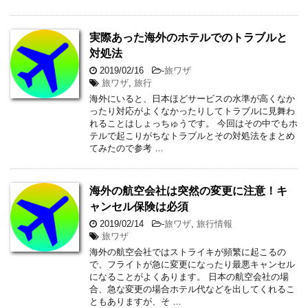
実際あった海外のホテルでのトラブルと
対処法
2019/02/16
-
旅ワザ
旅ワザ
,
旅行
海外にいると、日本ほどサービスの水準が高くなか
ったり対応がよくなかったりしてトラブルに見舞わ
れることはしょっちゅうです。 今回はその中でもホ
テルで起こりがちなトラブルとその対処法をまとめ
てみたので参考 …
海外の航空会社は突然の変更に注意！キ
ャンセル保険は必須
2019/02/14
-
旅ワザ
,
旅行情報
旅ワザ
海外の航空会社ではストライキが頻繁に起こるの
で、フライトが急に変更になったり最悪キャンセル
になることがよくあります。 日本の航空会社の場
合、急な変更の場合ホテル代などを出してくれるこ
ともありますが、そ …