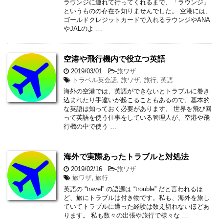
ラウンジに連れて行ってくれるまで、「ラウンジ」
というものの存在を知りませんでした。 空港には、
ゴールドクレジットカードで入れるラウンジやANA
やJALのよ …
空港や飛行機内で役立つ英語
2019/03/01
-
旅ワザ
トラベル英会話
,
旅ワザ
,
旅行
,
英語
海外の空港では、英語ができないとトラブルに巻き
込まれたり手違いが起こることもあるので、基本的
な英語は知っておく必要があります。 世界を飛び回
って英語を使う仕事をしている管理人が、空港や飛
行機の中で使う …
海外で実際あったトラブルと対処法
2019/02/16
-
旅ワザ
旅ワザ
,
旅行
英語の “travel” の語源は “trouble” だと言われるほ
ど、旅にトラブルは付き物です。私も、海外を旅し
ていてトラブルに遭った経験は数え切れないほどあ
ります。 私も数々の出張や旅行で様々な …