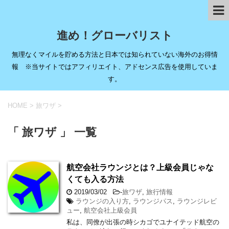
進め！グローバリスト
無理なくマイルを貯める方法と日本では知られていない海外のお得情
報 ※当サイトではアフィリエイト、アドセンス広告を使用していま
す。
HOME
>
旅ワザ
>
「 旅ワザ 」 一覧
航空会社ラウンジとは？上級会員じゃな
くても入る方法
2019/03/02
-
旅ワザ
,
旅行情報
ラウンジの入り方
,
ラウンジパス
,
ラウンジレビ
ュー
,
航空会社上級会員
私は、同僚が出張の時シカゴでユナイテッド航空の